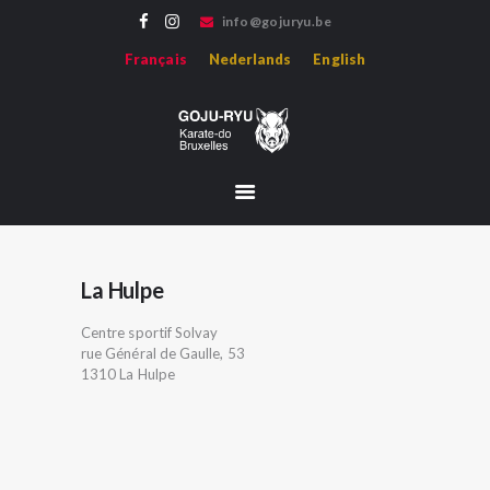
info@gojuryu.be
GOJU-RYU KARATE-DO BRUXELLES
Français
Nederlands
English
Bienvenue sur le site de l'association Goju-ryu Karate-do Bruxelles, représentant le
Karate Goju-ryu d'Okinawa en région francophone.
ACCUEIL
ACTUALITÉS
PROFESSEURS
MÉDIAS
HISTOIRE
La Hulpe
HOJO-UNDO
Centre sportif Solvay
ÉVÈNEMENTS
rue Général de Gaulle, 53
1310 La Hulpe