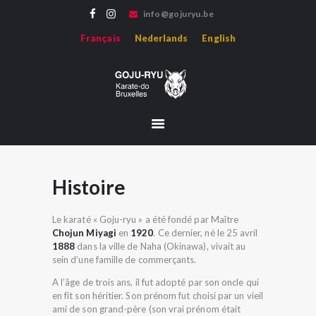
info@gojuryu.be
GOJU-RYU KARATE-DO BRUXELLES
Français
Nederlands
English
Bienvenue sur le site de l'association Goju-ryu Karate-do Bruxelles, représentant le
Karate Goju-ryu d'Okinawa en région francophone.
ACCUEIL
ACTUALITÉS
PROFESSEURS
MÉDIAS
HISTOIRE
Histoire
HOJO-UNDO
Le karaté « Goju-ryu » a été fondé par Maître
ÉVÈNEMENTS
Chojun Miyagi
en
1920
. Ce dernier, né le 25 avril
1888
dans la ville de Naha (Okinawa), vivait au
sein d’une famille de commerçants.
A l’âge de trois ans, il fut adopté par son oncle qui
en fit son héritier. Son prénom fut choisi par un vieil
ami de son grand-père (son vrai prénom était