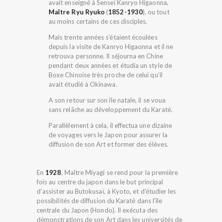
avait enseigné à Senseï Kanryo Higaonna,
Maître Ryu Ryuko
(
1852-1930
), ou tout
au moins certains de ces disciples.
Mais trente années s’étaient écoulées
depuis la visite de Kanryo Higaonna et il ne
retrouva personne. Il séjourna en Chine
pendant deux années et étudia un style de
Boxe Chinoise très proche de celui qu’il
avait étudié à Okinawa.
A son retour sur son île natale, il se voua
sans relâche au développement du Karaté.
Parallèlement à cela, il effectua une dizaine
de voyages vers le Japon pour assurer la
diffusion de son Art et former des élèves.
En
1928
, Maître Miyagi se rend pour la première
fois au centre du japon dans le but principal
d’assister au Butokusaï, à Kyoto, et d’étudier les
possibilités de diffusion du Karaté dans l’île
centrale du Japon (Hondo). Il exécuta des
démonstrations de son Art dans les universités de