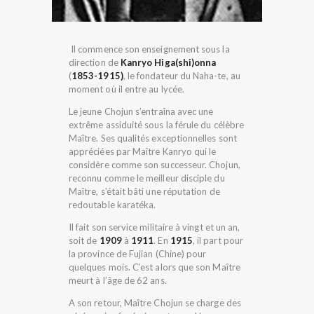
Il commence son enseignement sous la
direction de
Kanryo Higa(shi)onna
(
1853-1915)
, le fondateur du Naha-te, au
moment où il entre au lycée.
Le jeune Chojun s’entraîna avec une
extrême assiduité sous la férule du célèbre
Maître. Ses qualités exceptionnelles sont
appréciées par Maître Kanryo qui le
considère comme son successeur. Chojun,
reconnu comme le meilleur disciple du
Maître, s’était bâti une réputation de
redoutable karatéka.
Il fait son service militaire à vingt et un an,
soit de
1909
à
1911
. En
1915
, il part pour
la province de Fujian (Chine) pour
quelques mois. C’est alors que son Maître
meurt à l’âge de 62 ans.
A son retour, Maître Chojun se charge des