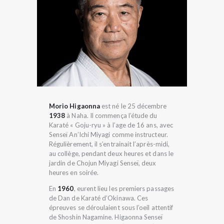
Morio Higaonna
est né le 25 décembre
1938
à Naha. Il commença l’étude du
Karaté « Goju-ryu » à l’age de 16 ans, avec
Senseï An’Ichi Miyagi comme instructeur.
Régulièrement, il s’entrainait l’après-midi,
au collège, pendant deux heures et dans le
jardin de Chojun Miyagi Senseï, deux
heures en soirée.
En
1960
, eurent lieu les premiers passages
de Dan de Karaté d’Okinawa. Ces
épreuves se déroulaient sous l’oeil attentif
de Shoshin Nagamine. Higaonna Senseï