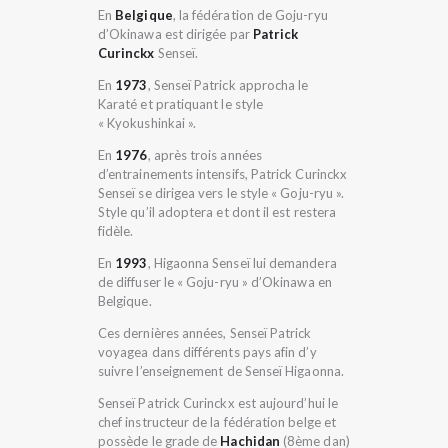
En
Belgique
, la fédération de Goju-ryu
d’Okinawa est dirigée par
Patrick
Curinckx
Senseï.
En
1973
, Senseï Patrick approcha le
Karaté et pratiquant le style
« Kyokushinkai ».
En
1976
, après trois années
d’entrainements intensifs, Patrick Curinckx
Senseï se dirigea vers le style « Goju-ryu ».
Style qu’il adoptera et dont il est restera
fidèle.
En
1993
, Higaonna Senseï lui demandera
de diffuser le « Goju-ryu » d’Okinawa en
Belgique.
Ces dernières années, Senseï Patrick
voyagea dans différents pays afin d’y
suivre l’enseignement de Senseï Higaonna.
Senseï Patrick Curinckx est aujourd’hui le
chef instructeur de la fédération belge et
possède le grade de
Hachidan
(8ème dan)