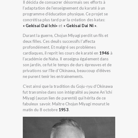
Il décida de consacrer désormais ses efforts à
l’adaptation de l’enseignement du karaté à un
programme d’éducation physique. Ce projet se
concrétisa plus tard par la création des katas:
« Gekisai Dai Ichi»
et
« Gekisai Dai Ni »
.
Durant la guerre, Chojun Miyagi perdit un fils et
deux filles. Ces deuils successifs l’affecta
profondément. Et malgré ses problèmes
cardiaques, il reprit les cours de karaté en
1946
à
l’académie de Naha. Il enseigna également dans
son jardin, ce fut le temps de durs épreuves et de
privations sur l’île d’Okinawa, beaucoup d’élèves
ne purent tenir les entrainements.
C’est ainsi que la tradition du Goju-ryu d’Okinawa
fut transmise dans son intégralité au jeune An’Ichi
Miyagi (aucun lien de parenté) qui hérita de ce
fabuleux savoir. Maître Chojun Miyagi mourut le
matin du 8 octobre
1953
.