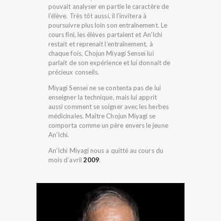
pouvait analyser en partie le caractère de
l’élève. Très tôt aussi, il l’invitera à
poursuivre plus loin son entraînement. Le
cours fini, les élèves partaient et An’Ichi
restait et reprenait l’entraînement, à
chaque fois, Chojun Miyagi Senseï lui
parlait de son expérience et lui donnait de
précieux conseils.
Miyagi Senseï ne se contenta pas de lui
enseigner la technique, mais lui apprit
aussi comment se soigner avec les herbes
médicinales. Maître Chojun Miyagi se
comporta comme un père envers le jeune
An’Ichi.
An’Ichi Miyagi nous a quitté au cours du
mois d’avril
2009
.