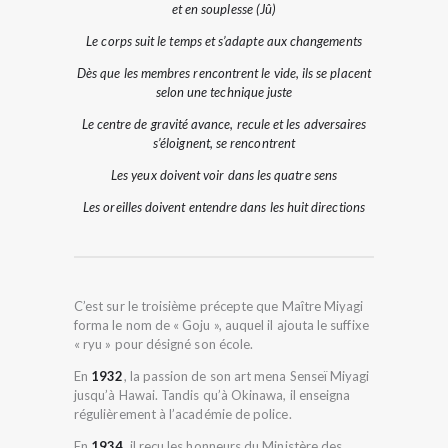
et en souplesse (Jû)
Le corps suit le temps et s’adapte aux changements
Dès que les membres rencontrent le vide, ils se placent
selon une technique juste
Le centre de gravité avance, recule et les adversaires
s’éloignent, se rencontrent
Les yeux doivent voir dans les quatre sens
Les oreilles doivent entendre dans les huit directions
C’est sur le troisième précepte que Maître Miyagi
forma le nom de « Goju », auquel il ajouta le suffixe
« ryu » pour désigné son école.
En
1932
, la passion de son art mena Senseï Miyagi
jusqu’à Hawai. Tandis qu’à Okinawa, il enseigna
régulièrement à l’académie de police.
En
1934
, il reçu les honneurs du Ministère des