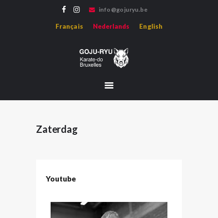
info@gojuryu.be
GOJU-RYU KARATE-DO BRUXELLES
Français
Nederlands
English
Bienvenue sur le site de l'association Goju-ryu Karate-do Bruxelles, représentant le
Karate Goju-ryu d'Okinawa en région francophone.
HOME
NEWS
LERAREN
MEDIAS
GESCHIEDENIS
Zaterdag
HOJO-UNDO
EVENEMENTEN
Youtube