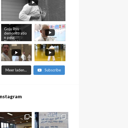
Goju Ryu
demonstratio
n pour
Pinocchio
Meer laden...
Subscribe
Instagram