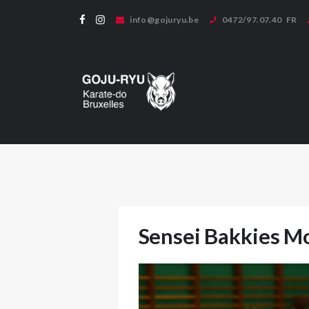
info@gojuryu.be
0472/97.07.40
FR
Bienvenue sur le site de 
Sensei Bakkies M