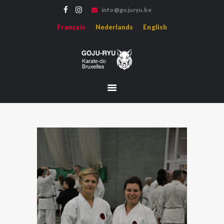
info@gojuryu.be
GOJU-RYU KARATE-DO BRUXELLES
Français
Nederlands
English
Bienvenue sur le site de l'association Goju-ryu Karate-do Bruxelles, représentant le
Karate Goju-ryu d'Okinawa en région francophone.
ACCUEIL
ACTUALITÉS
PROFESSEURS
MÉDIAS
HISTOIRE
HOJO-UNDO
ÉVÈNEMENTS