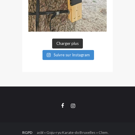
Charger plus
Suivre sur Instagram
RGPD
asbl « Goju-ryu Karate-do Bruxelles » Clem.