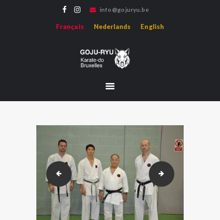
info@gojuryu.be
GOJU-RYU KARATE-DO BRUXELLES
Français
Nederlands
English
Bienvenue sur le site de l'association Goju-ryu Karate-do Bruxelles, représentant le
Karate Goju-ryu d'Okinawa en région francophone.
ACCUEIL
ACTUALITÉS
PROFESSEURS
MÉDIAS
HISTOIRE
HOJO-UNDO
ÉVÈNEMENTS
liverpool-2013_DSC_0125
liverpool-2013_