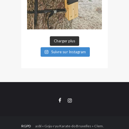
Charger plus
Suivre sur Instagram
RGPD
asbl « Goju-ryu Karate-do Bruxelles » Clem.