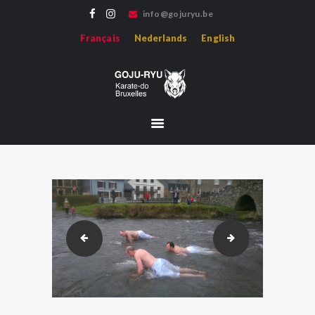
info@gojuryu.be
GOJU-RYU KARATE-DO BRUXELLES
Français
Nederlands
English
Bienvenue sur le site de l'association Goju-ryu Karate-do Bruxelles, représentant le
Karate Goju-ryu d'Okinawa en région francophone.
ACCUEIL
ACTUALITÉS
PROFESSEURS
MÉDIAS
HISTOIRE
HOJO-UNDO
ÉVÈNEMENTS
goju-camp-2016_WP_20160403_019
goju-camp-2022_