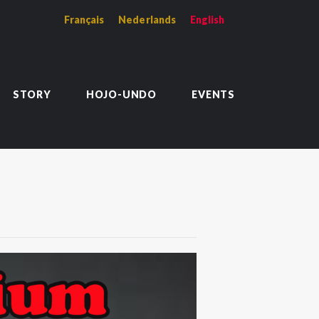
Français
Nederlands
English
S
awa en région francophone.
STORY
HOJO-UNDO
EVENTS