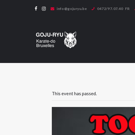
info@gojuryu.be
0472/97.07.40
FR
Bienvenue sur le site de 
This event has passed.