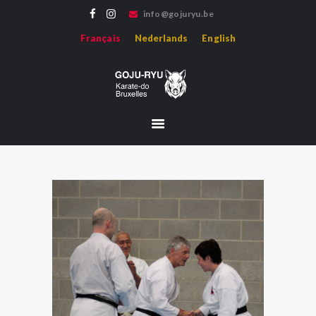
info@gojuryu.be
GOJU-RYU KARATE-DO BRUXELLES
Français
Nederlands
English
Bienvenue sur le site de l'association Goju-ryu Karate-do Bruxelles, représentant le
Karate Goju-ryu d'Okinawa en région francophone.
ACCUEIL
ACTUALITÉS
PROFESSEURS
MÉDIAS
HISTOIRE
HOJO-UNDO
ÉVÈNEMENTS