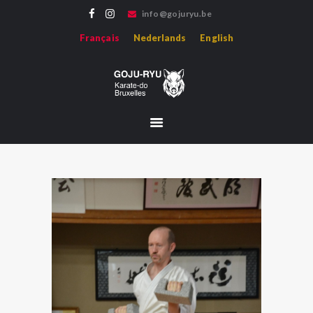
info@gojuryu.be
GOJU-RYU KARATE-DO BRUXELLES
Français
Nederlands
English
Bienvenue sur le site de l'association Goju-ryu Karate-do Bruxelles, représentant le
Karate Goju-ryu d'Okinawa en région francophone.
ACCUEIL
ACTUALITÉS
PROFESSEURS
MÉDIAS
HISTOIRE
HOJO-UNDO
ÉVÈNEMENTS