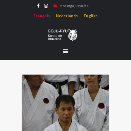
info@gojuryu.be
GOJU-RYU KARATE-DO BRUXELLES
Français
Nederlands
English
Bienvenue sur le site de l'association Goju-ryu Karate-do Bruxelles, représentant le
Karate Goju-ryu d'Okinawa en région francophone.
ACCUEIL
ACTUALITÉS
PROFESSEURS
MÉDIAS
HISTOIRE
HOJO-UNDO
ÉVÈNEMENTS